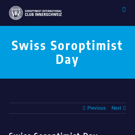
Skip
to
content
Swiss Soroptimist
Day
Previous
Next