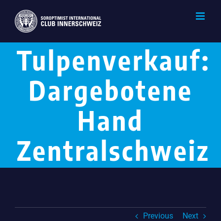
Skip
to
content
Tulpenverkauf:
Dargebotene
Hand
Zentralschweiz
Previous
Next